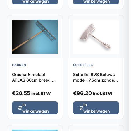
winkelwagen
winkelwagen
HARKEN
SCHOFFELS
Grashark metaal
Schoffel RVS Betuws
ATLAS 60cm breed,
model 17,5cm zonder
32 tanden (zonder
steel
steel)
€
20.55
€
96.20
Incl.BTW
Incl.BTW
In
In
winkelwagen
winkelwagen