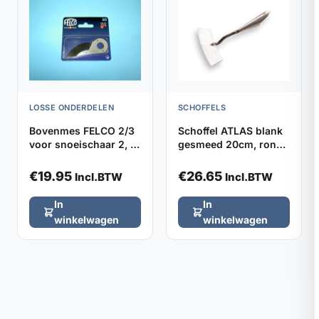
LOSSE ONDERDELEN
SCHOFFELS
Bovenmes FELCO 2/3
Schoffel ATLAS blank
voor snoeischaar 2, 4,
gesmeed 20cm, rond
11 en 400
model zonder steel
€
19.95
€
26.65
Incl.BTW
Incl.BTW
In
In
winkelwagen
winkelwagen