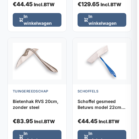
€
44.45
€
129.65
Incl.BTW
Incl.BTW
In
In
winkelwagen
winkelwagen
TUINGEREEDSCHAP
SCHOFFELS
Bietenhak RVS 20cm,
Schoffel gesmeed
zonder steel
Betuws model 22cm
DE WIT, zonder steel
€
83.95
€
44.45
Incl.BTW
Incl.BTW
In
In