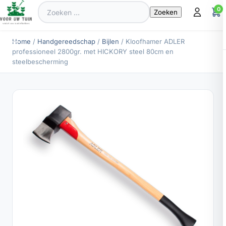
Zoeken
0
naar:
Home
/
Handgereedschap
/
Bijlen
/ Kloofhamer ADLER
professioneel 2800gr. met HICKORY steel 80cm en
steelbescherming