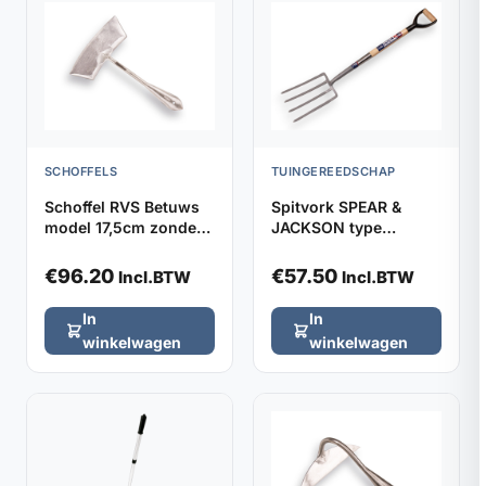
SCHOFFELS
TUINGEREEDSCHAP
Schoffel RVS Betuws
Spitvork SPEAR &
model 17,5cm zonder
JACKSON type
steel
1650SN met YD-steel,
totale lengte 105cm
€
96.20
€
57.50
Incl.BTW
Incl.BTW
In
In
winkelwagen
winkelwagen