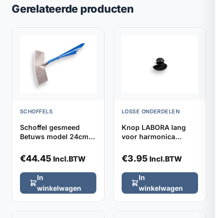
Gerelateerde producten
SCHOFFELS
LOSSE ONDERDELEN
Schoffel gesmeed
Knop LABORA lang
Betuws model 24cm
voor harmonica
DE WIT, zonder steel
kniebeschermers,
verpakt per 2
€
44.45
€
3.95
Incl.BTW
Incl.BTW
In
In
winkelwagen
winkelwagen