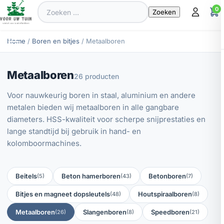
Zoeken
0
naar:
Home
/
Boren en bitjes
/ Metaalboren
Metaalboren
26 producten
Voor nauwkeurig boren in staal, aluminium en andere
metalen bieden wij metaalboren in alle gangbare
diameters. HSS-kwaliteit voor scherpe snijprestaties en
lange standtijd bij gebruik in hand- en
kolomboormachines.
Beitels
Beton hamerboren
Betonboren
(5)
(43)
(7)
Bitjes en magneet dopsleutels
Houtspiraalboren
(48)
(8)
Metaalboren
Slangenboren
Speedboren
(26)
(8)
(21)