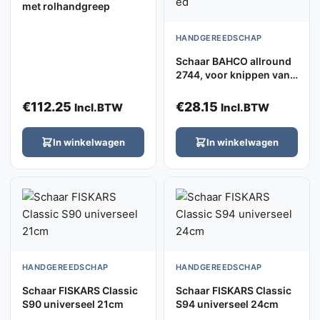
met rolhandgreep
HANDGEREEDSCHAP
Schaar BAHCO allround
2744, voor knippen van
lichte metaalplaat, leder,
draad, kunststof, hout ed
€
112.25
€
28.15
Incl.BTW
Incl.BTW
In winkelwagen
In winkelwagen
HANDGEREEDSCHAP
HANDGEREEDSCHAP
Schaar FISKARS Classic
Schaar FISKARS Classic
S90 universeel 21cm
S94 universeel 24cm