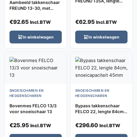
FREUND 135A, lengte
Aambeeld takkenschaar
73cm, knipt tot 45mm
FREUND 13-30, met
houten heften 60cm, met
trekhaak
€
92.65
€
62.95
Incl.BTW
Incl.BTW
In winkelwagen
In winkelwagen
SNOEISCHAREN EN
SNOEISCHAREN EN
HEGGENSCHAREN
HEGGENSCHAREN
Bovenmes FELCO 13/3
Bypass takkenschaar
voor snoeischaar 13
FELCO 22, lengte 84cm,
snoeicapaciteit 45mm
€
25.95
€
296.60
Incl.BTW
Incl.BTW