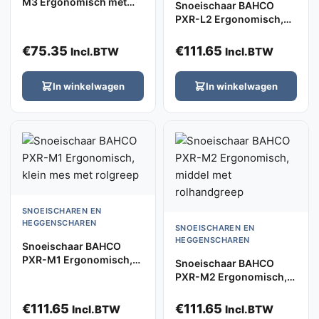
M3 Ergonomisch met
Snoeischaar BAHCO
vaste greep
PXR-L2 Ergonomisch,
large, rechts met
rolhandgreep
€
75.35
€
111.65
Incl.BTW
Incl.BTW
In winkelwagen
In winkelwagen
SNOEISCHAREN EN
HEGGENSCHAREN
SNOEISCHAREN EN
HEGGENSCHAREN
Snoeischaar BAHCO
PXR-M1 Ergonomisch,
Snoeischaar BAHCO
klein mes met rolgreep
PXR-M2 Ergonomisch,
middel met
rolhandgreep
€
111.65
€
111.65
Incl.BTW
Incl.BTW