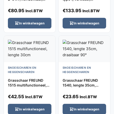
uitschuifbaar 64-102cm
professioneel met
houten grepen
€
80.95
€
133.95
Incl.BTW
Incl.BTW
In winkelwagen
In winkelwagen
SNOEISCHAREN EN
SNOEISCHAREN EN
HEGGENSCHAREN
HEGGENSCHAREN
Grasschaar FREUND
Grasschaar FREUND
1515 multifunctioneel,
1540, lengte 35cm,
lengte 30cm
draaibaar 90°
€
42.55
€
23.65
Incl.BTW
Incl.BTW
In winkelwagen
In winkelwagen