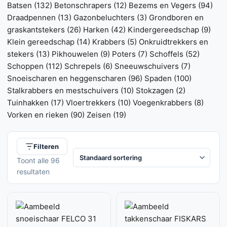
Batsen
(132)
Betonschrapers
(12)
Bezems en Vegers
(94)
Draadpennen
(13)
Gazonbeluchters
(3)
Grondboren en
graskantstekers
(26)
Harken
(42)
Kindergereedschap
(9)
Klein gereedschap
(14)
Krabbers
(5)
Onkruidtrekkers en
stekers
(13)
Pikhouwelen
(9)
Poters
(7)
Schoffels
(52)
Schoppen
(112)
Schrepels
(6)
Sneeuwschuivers
(7)
Snoeischaren en heggenscharen
(96)
Spaden
(100)
Stalkrabbers en mestschuivers
(10)
Stokzagen
(2)
Tuinhakken
(17)
Vloertrekkers
(10)
Voegenkrabbers
(8)
Vorken en rieken
(90)
Zeisen
(19)
Filteren
Toont alle 96
resultaten