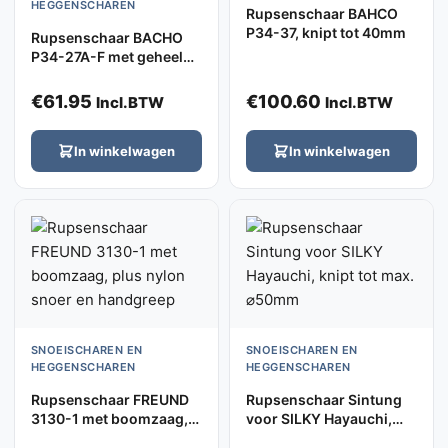
HEGGENSCHAREN
Rupsenschaar BAHCO
P34-37, knipt tot 40mm
Rupsenschaar BACHO
P34-27A-F met geheel
gehard mes, knipt tot
30mm
€
61.95
€
100.60
Incl.BTW
Incl.BTW
In winkelwagen
In winkelwagen
SNOEISCHAREN EN
SNOEISCHAREN EN
HEGGENSCHAREN
HEGGENSCHAREN
Rupsenschaar FREUND
Rupsenschaar Sintung
3130-1 met boomzaag,
voor SILKY Hayauchi,
plus nylon snoer en
knipt tot max. ⌀50mm