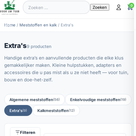
Zoeken
0
naar:
Home
/
Meststoffen en kalk
/ Extra's
Extra's
9 producten
Handige extra’s en aanvullende producten die elke klus
gemakkelijker maken. Kleine hulpstukken, adapters en
accessoires die u pas mist als u ze niet heeft — voor tuin,
bouw en doe-het-zelf.
Algemene meststoffen
Enkelvoudige meststoffen
(56)
(19)
Extra's
Kalkmeststoffen
(9)
(12)
Filteren