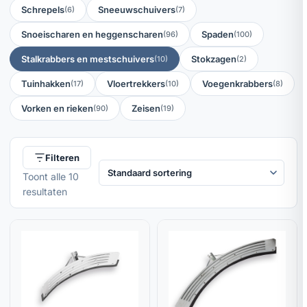
Schrepels
Sneeuwschuivers
(6)
(7)
Snoeischaren en heggenscharen
Spaden
(96)
(100)
Stalkrabbers en mestschuivers
Stokzagen
(10)
(2)
Tuinhakken
Vloertrekkers
Voegenkrabbers
(17)
(10)
(8)
Vorken en rieken
Zeisen
(90)
(19)
Filteren
Toont alle 10
resultaten