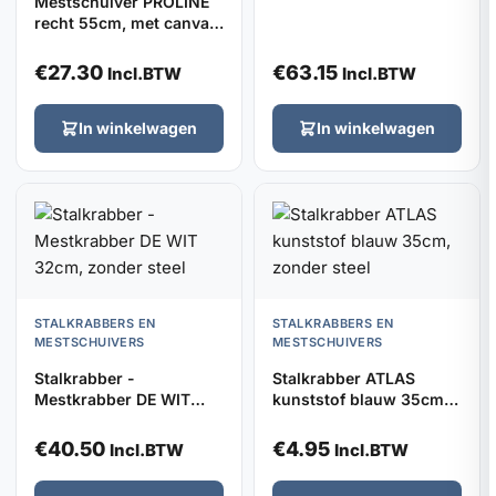
Mestschuiver PROLINE
rubber en dul
recht 55cm, met canvas
rubber, verzinkt
€
27.30
€
63.15
Incl.BTW
Incl.BTW
In winkelwagen
In winkelwagen
STALKRABBERS EN
STALKRABBERS EN
MESTSCHUIVERS
MESTSCHUIVERS
Stalkrabber -
Stalkrabber ATLAS
Mestkrabber DE WIT
kunststof blauw 35cm,
32cm, zonder steel
zonder steel
€
40.50
€
4.95
Incl.BTW
Incl.BTW