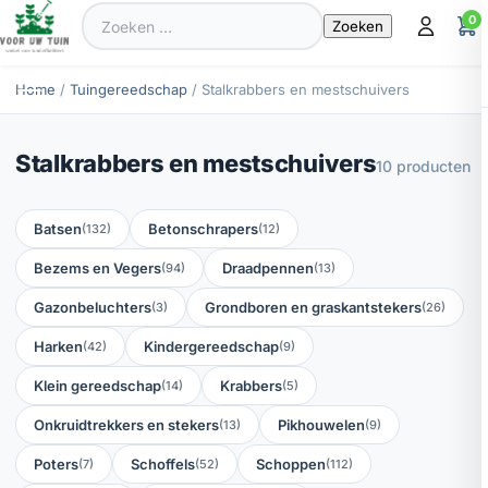
Zoeken
0
naar:
Home
/
Tuingereedschap
/ Stalkrabbers en mestschuivers
Stalkrabbers en mestschuivers
10 producten
Batsen
Betonschrapers
(132)
(12)
Bezems en Vegers
Draadpennen
(94)
(13)
Gazonbeluchters
Grondboren en graskantstekers
(3)
(26)
Harken
Kindergereedschap
(42)
(9)
Klein gereedschap
Krabbers
(14)
(5)
Onkruidtrekkers en stekers
Pikhouwelen
(13)
(9)
Poters
Schoffels
Schoppen
(7)
(52)
(112)