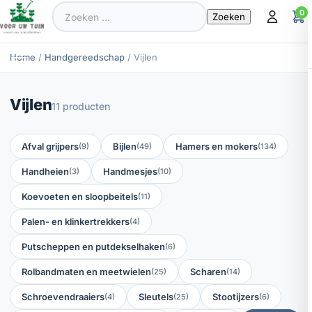
Zoeken
0
naar:
Home
/
Handgereedschap
/ Vijlen
Vijlen
11 producten
Afval grijpers
Bijlen
Hamers en mokers
(9)
(49)
(134)
Handheien
Handmesjes
(3)
(10)
Koevoeten en sloopbeitels
(11)
Palen- en klinkertrekkers
(4)
Putscheppen en putdekselhaken
(6)
Rolbandmaten en meetwielen
Scharen
(25)
(14)
Schroevendraaiers
Sleutels
Stootijzers
(4)
(25)
(6)