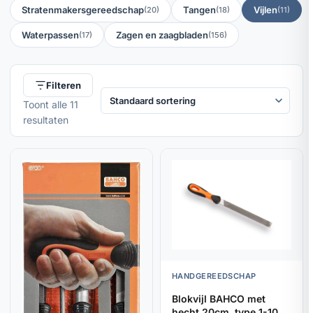
Stratenmakersgereedschap
Tangen
Vijlen
(20)
(18)
(11)
Waterpassen
Zagen en zaagbladen
(17)
(156)
Filteren
Toont alle 11
resultaten
HANDGEREEDSCHAP
Blokvijl BAHCO met
hecht 20cm, type 1-100-