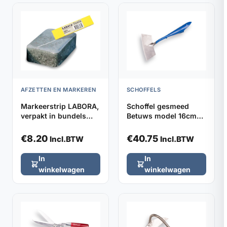
AFZETTEN EN MARKEREN
SCHOFFELS
Markeerstrip LABORA,
Schoffel gesmeed
verpakt in bundels
Betuws model 16cm
van 5 stuks
DE WIT, zonder steel
€
8.20
€
40.75
Incl.BTW
Incl.BTW
In
In
winkelwagen
winkelwagen