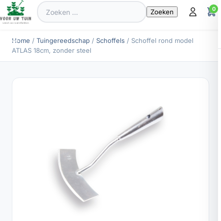
Zoeken
0
naar:
Home
/
Tuingereedschap
/
Schoffels
/ Schoffel rond model
ATLAS 18cm, zonder steel