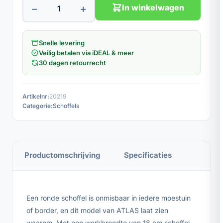
−
+
In winkelwagen
Snelle levering
Veilig betalen via iDEAL & meer
30 dagen retourrecht
Artikelnr:
20219
Categorie:
Schoffels
Productomschrijving
Specificaties
Een ronde schoffel is onmisbaar in iedere moestuin
of border, en dit model van ATLAS laat zien
waarom. Met een werkbreedte van 18 cm schoffel