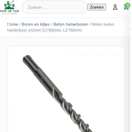
Zoeken
0
naar:
Home
/
Boren en bitjes
/
Beton hamerboren
/ Rotec beton
hamerboor ⌀12mm (L1:160mm, L2:110mm)