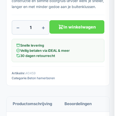
constructie en slimme boorgruis-afvoer werk je sneller,
langer en met minder gedoe aan je buitenklussen.
−
+
In winkelwagen
Snelle levering
Veilig betalen via iDEAL & meer
30 dagen retourrecht
Artikelnr:
40459
Categorie:
Beton hamerboren
Productomschrijving
Beoordelingen