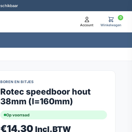
eschikbaar
0
Account
Winkelwagen
BOREN EN BITJES
Rotec speedboor hout
38mm (l=160mm)
Op voorraad
€
14.30
Incl.BTW