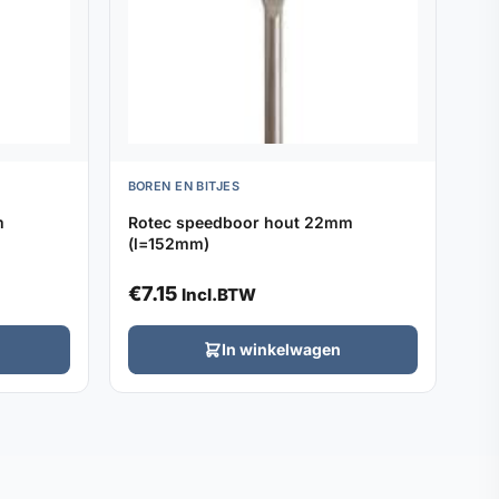
BOREN EN BITJES
m
Rotec speedboor hout 22mm
(l=152mm)
€
7.15
Incl.BTW
In winkelwagen