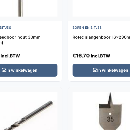
BITJES
BOREN EN BITJES
peedboor hout 30mm
Rotec slangenboor 16x230
m)
€
16.70
Incl.BTW
Incl.BTW
In winkelwagen
In winkelwagen