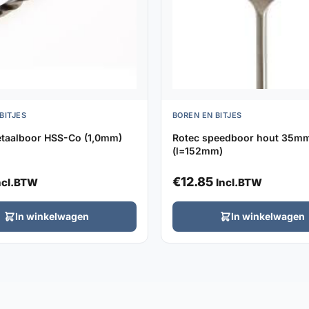
BITJES
BOREN EN BITJES
taalboor HSS-Co (1,0mm)
Rotec speedboor hout 35m
(l=152mm)
€
12.85
ncl.BTW
Incl.BTW
In winkelwagen
In winkelwagen