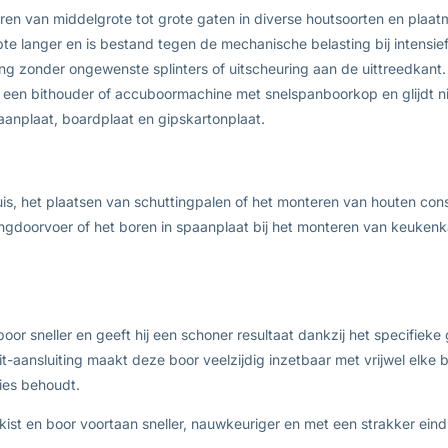
ren van middelgrote tot grote gaten in diverse houtsoorten en plaatm
te langer en is bestand tegen de mechanische belasting bij intensief
ng zonder ongewenste splinters of uitscheuring aan de uittreedkant.
 een bithouder of accuboormachine met snelspanboorkop en glijdt ni
aanplaat, boardplaat en gipskartonplaat.
s, het plaatsen van schuttingpalen of het monteren van houten const
dingdoorvoer of het boren in spaanplaat bij het monteren van keuken
r sneller en geeft hij een schoner resultaat dankzij het specifiek
t-aansluiting maakt deze boor veelzijdig inzetbaar met vrijwel elk
ties behoudt.
t en boor voortaan sneller, nauwkeuriger en met een strakker eindr