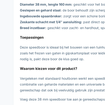
Diameter 38 mm, lengte 160 mm:
geschikt voor het bo
Geslepen en gehard staal:
de boor behoudt zijn scherp
Ingebouwde spaanbreker:
zorgt voor een schone bori
Zeskante schacht met 1/4″ aansluiting:
past direct op
Breed inzetbaar:
geschikt voor zacht- en hardhout, sp
Toepassingen
Deze speedboor is ideaal bij het bouwen van een tuinhui
zoals het frezen van gaten in gipskartonplaat voor lei
nodig is, pakt deze boor de klus goed op.
Waarom kiezen voor dit product?
Vergeleken met standaard houtboren werkt een speedboo
combinatie van geharde materialen en een universele bi
gereedschap dat ook bij veelvuldig gebruik zijn presta
Voeg deze 38 mm speedboor toe aan je gereedschapskis