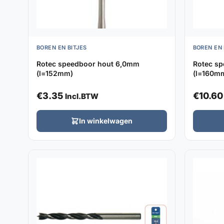
BOREN EN BITJES
BOREN EN 
Rotec speedboor hout 6,0mm
Rotec s
(l=152mm)
(l=160m
€
3.35
€
10.60
Incl.BTW
In winkelwagen