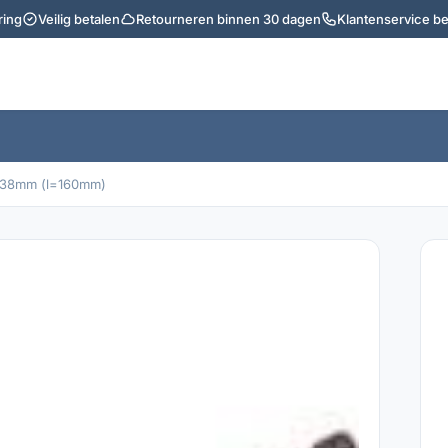
ring
Veilig betalen
Retourneren binnen 30 dagen
Klantenservice b
 38mm (l=160mm)