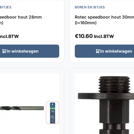
BITJES
BOREN EN BITJES
peedboor hout 28mm
Rotec speedboor hout 30m
m)
(l=160mm)
€
10.60
Incl.BTW
Incl.BTW
In winkelwagen
In winkelwagen