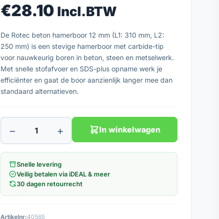
€
28.10
Incl.BTW
De Rotec beton hamerboor 12 mm (L1: 310 mm, L2:
250 mm) is een stevige hamerboor met carbide-tip
voor nauwkeurig boren in beton, steen en metselwerk.
Met snelle stofafvoer en SDS-plus opname werk je
efficiënter en gaat de boor aanzienlijk langer mee dan
standaard alternatieven.
−
+
In winkelwagen
Snelle levering
Veilig betalen via iDEAL & meer
30 dagen retourrecht
Artikelnr:
40565