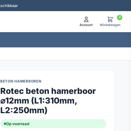
eschikbaar
0
Account
Winkelwagen
BETON HAMERBOREN
Rotec beton hamerboor
⌀12mm (L1:310mm,
L2:250mm)
Op voorraad