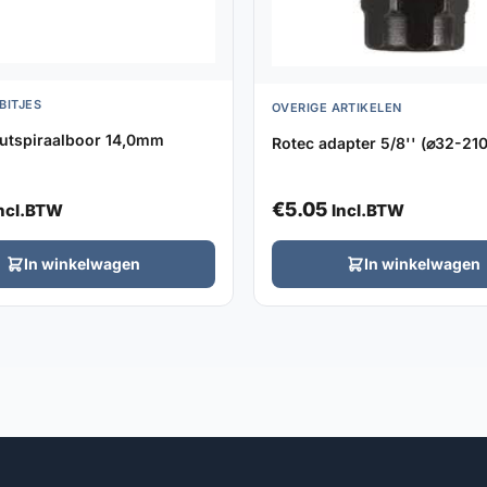
BITJES
OVERIGE ARTIKELEN
utspiraalboor 14,0mm
Rotec adapter 5/8'' (⌀32-2
€
5.05
ncl.BTW
Incl.BTW
In winkelwagen
In winkelwagen