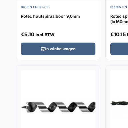
BOREN EN BITJES
BOREN EN 
Rotec houtspiraalboor 9,0mm
Rotec s
(l=160m
€
5.10
€
10.15
Incl.BTW
In winkelwagen