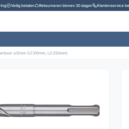
ring
Veilig betalen
Retourneren binnen 30 dagen
Klantenservice b
merboor ⌀12mm (L1:310mm, L2:250mm)