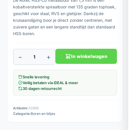
De Rotec HSS-Co metaalboor van 1,5 mm is een
kobaltversterkte spiraalboor met 135 graden tophoek,
geschikt voor staal, RVS en gietijzer. Dankzij de
kruisaanslijping boor je direct zonder centreren, met
zuivere gaten en een langere standtijd dan standaard
HSS-boren.
−
+
In winkelwagen
Snelle levering
Veilig betalen via iDEAL & meer
30 dagen retourrecht
Artikelnr:
10899
Categorie:
Boren en bitjes