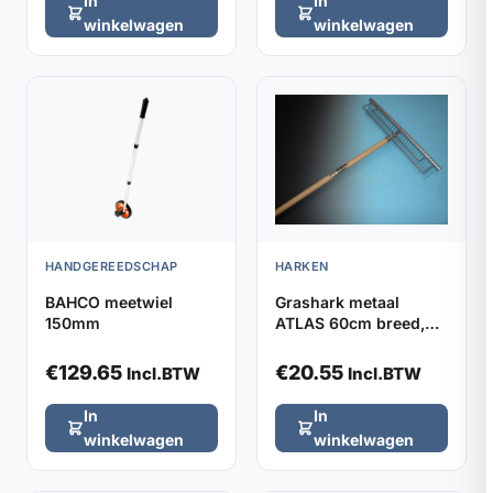
In
In
winkelwagen
winkelwagen
HANDGEREEDSCHAP
HARKEN
BAHCO meetwiel
Grashark metaal
150mm
ATLAS 60cm breed,
32 tanden (zonder
steel)
€
129.65
€
20.55
Incl.BTW
Incl.BTW
In
In
winkelwagen
winkelwagen