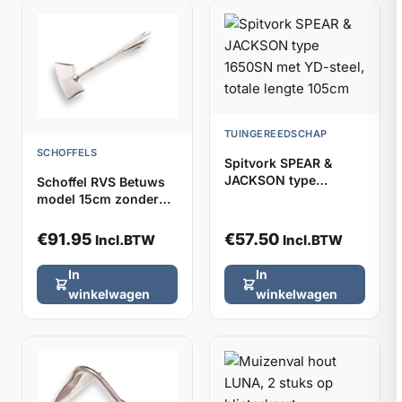
TUINGEREEDSCHAP
SCHOFFELS
Spitvork SPEAR &
JACKSON type
Schoffel RVS Betuws
1650SN met YD-steel,
model 15cm zonder
totale lengte 105cm
steel
€
91.95
€
57.50
Incl.BTW
Incl.BTW
In
In
winkelwagen
winkelwagen