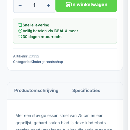
−
+
In winkelwagen
Snelle levering
Veilig betalen via iDEAL & meer
30 dagen retourrecht
Artikelnr:
20332
Categorie:
Kindergereedschap
Productomschrijving
Specificaties
Met een stevige essen steel van 75 cm en een
gepolijst, gehard stalen blad is deze kinderbats
precies goed voor jonge tuiniers die serieus aan de