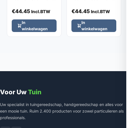
DE WIT, zonder steel
DE WIT, zonder steel
€
44.45
€
44.45
Incl.BTW
Incl.BTW
In
In
winkelwagen
winkelwagen
Voor Uw
Tuin
Uw specialist in tuingereedschap, handgereedschap en alles voor
een mooie tuin. Ruim 2.400 producten voor zowel particulieren als
professionals.