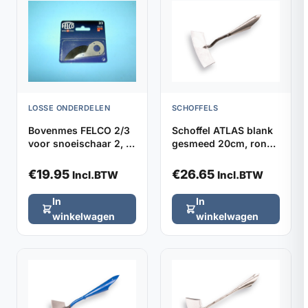
LOSSE ONDERDELEN
SCHOFFELS
Bovenmes FELCO 2/3
Schoffel ATLAS blank
voor snoeischaar 2, 4,
gesmeed 20cm, rond
11 en 400
model zonder steel
€
19.95
€
26.65
Incl.BTW
Incl.BTW
In
In
winkelwagen
winkelwagen