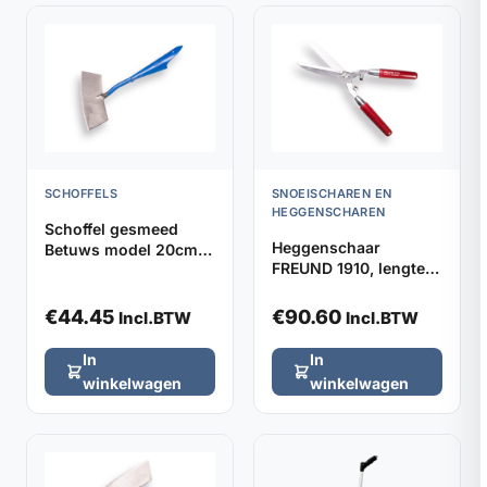
SCHOFFELS
SNOEISCHAREN EN
HEGGENSCHAREN
Schoffel gesmeed
Heggenschaar
Betuws model 20cm
FREUND 1910, lengte
DE WIT, zonder steel
48cm met stootrubber
€
44.45
€
90.60
Incl.BTW
Incl.BTW
In
In
winkelwagen
winkelwagen