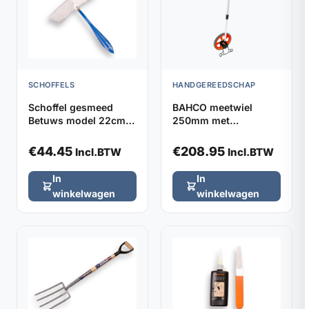
SCHOFFELS
HANDGEREEDSCHAP
Schoffel gesmeed
BAHCO meetwiel
Betuws model 22cm
250mm met
DE WIT, zonder steel
verstelbaar handvat
€
44.45
€
208.95
Incl.BTW
Incl.BTW
In
In
winkelwagen
winkelwagen