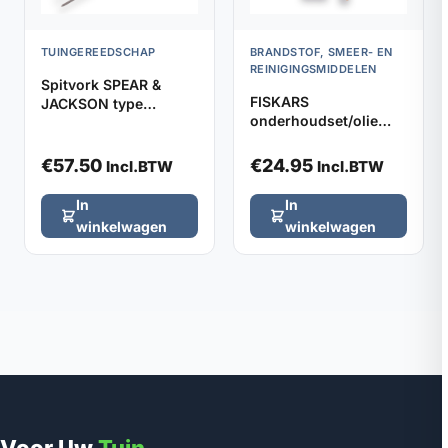
TUINGEREEDSCHAP
BRANDSTOF, SMEER- EN
REINIGINGSMIDDELEN
Spitvork SPEAR &
FISKARS
JACKSON type
onderhoudset/olie
1650SN met YD-steel,
gereedschap
totale lengte 105cm
€
57.50
€
24.95
Incl.BTW
Incl.BTW
In
In
winkelwagen
winkelwagen