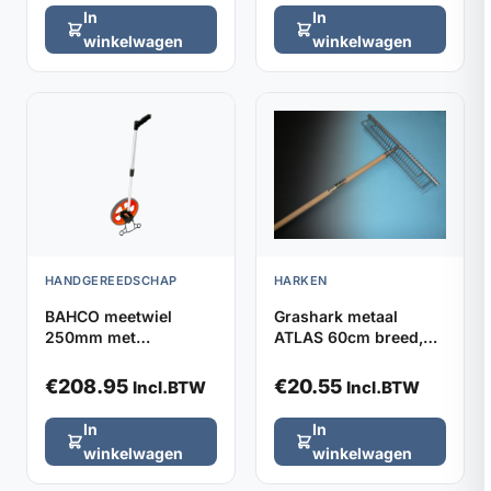
In
In
winkelwagen
winkelwagen
HANDGEREEDSCHAP
HARKEN
BAHCO meetwiel
Grashark metaal
250mm met
ATLAS 60cm breed,
verstelbaar handvat
32 tanden (zonder
steel)
€
208.95
€
20.55
Incl.BTW
Incl.BTW
In
In
winkelwagen
winkelwagen