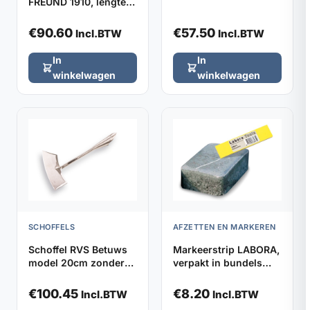
FREUND 1910, lengte
1650SN met YD-steel,
48cm met stootrubber
totale lengte 105cm
€
90.60
€
57.50
Incl.BTW
Incl.BTW
In
In
winkelwagen
winkelwagen
SCHOFFELS
AFZETTEN EN MARKEREN
Schoffel RVS Betuws
Markeerstrip LABORA,
model 20cm zonder
verpakt in bundels
steel
van 5 stuks
€
100.45
€
8.20
Incl.BTW
Incl.BTW