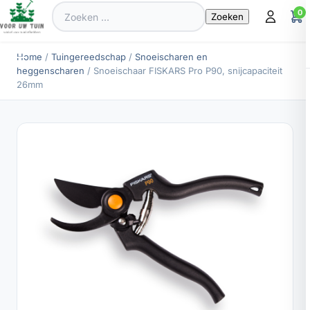
Zoeken
0
naar:
Home
/
Tuingereedschap
/
Snoeischaren en
heggenscharen
/ Snoeischaar FISKARS Pro P90, snijcapaciteit
26mm