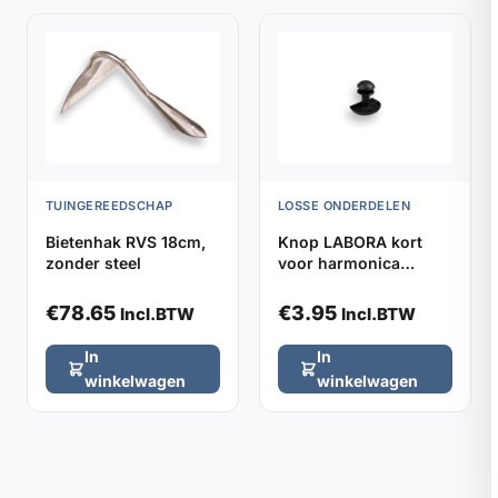
TUINGEREEDSCHAP
LOSSE ONDERDELEN
Bietenhak RVS 18cm,
Knop LABORA kort
zonder steel
voor harmonica
kniebeschermers,
verpakt per 2
€
78.65
€
3.95
Incl.BTW
Incl.BTW
In
In
winkelwagen
winkelwagen