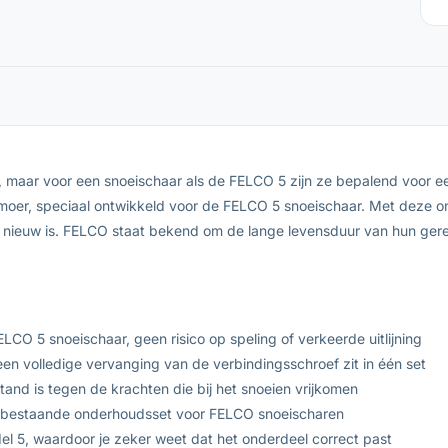
, maar voor een snoeischaar als de FELCO 5 zijn ze bepalend voor e
oer, speciaal ontwikkeld voor de FELCO 5 snoeischaar. Met deze onde
ij nieuw is. FELCO staat bekend om de lange levensduur van hun ge
O 5 snoeischaar, geen risico op speling of verkeerde uitlijning
een volledige vervanging van de verbindingsschroef zit in één set
and is tegen de krachten die bij het snoeien vrijkomen
je bestaande onderhoudsset voor FELCO snoeischaren
del 5, waardoor je zeker weet dat het onderdeel correct past