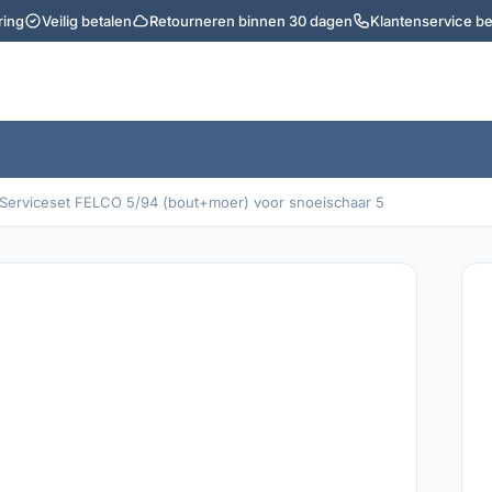
ring
Veilig betalen
Retourneren binnen 30 dagen
Klantenservice b
Serviceset FELCO 5/94 (bout+moer) voor snoeischaar 5