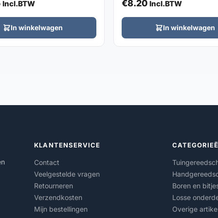
5
€
8.20
Incl.BTW
Incl.BTW
In winkelwagen
In winkelwagen
KLANTENSERVICE
CATEGORIE
en
Contact
Tuingereedsc
Veelgestelde vragen
Handgereeds
Retourneren
Boren en bitje
Verzendkosten
Losse onderde
Mijn bestellingen
Overige artike