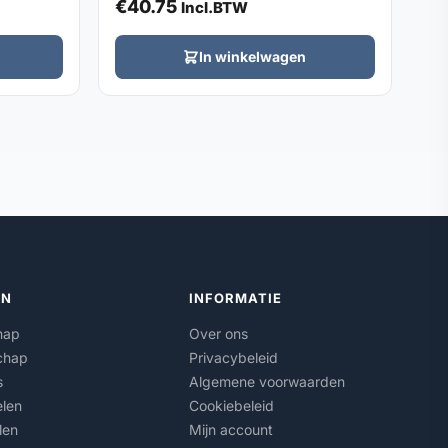
€
40.75
Incl.BTW
In winkelwagen
ËN
INFORMATIE
hap
Over ons
chap
Privacybeleid
s
Algemene voorwaarden
len
Cookiebeleid
len
Mijn account