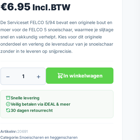
€
6.95
Incl.BTW
De Serviceset FELCO 5/94 bevat een originele bout en
moer voor de FELCO 5 snoeischaar, waarmee je slijtage
snel en vakkundig verhelpt. Kies voor dit originele
onderdeel en verleng de levensduur van je snoeischaar
zonder in te leveren op snijprecisie.
−
+
In winkelwagen
Snelle levering
Veilig betalen via iDEAL & meer
30 dagen retourrecht
Artikelnr:
20691
Categorie:
Snoeischaren en heggenscharen