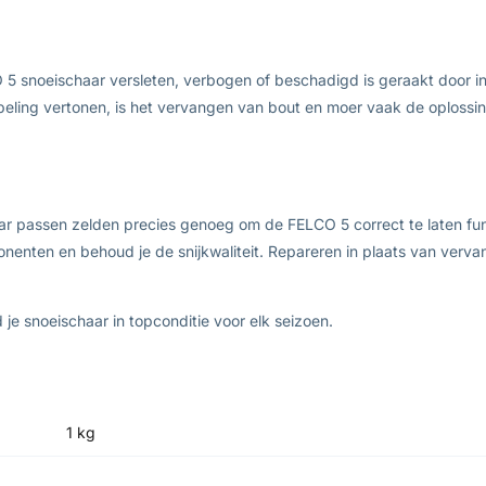
5 snoeischaar versleten, verbogen of beschadigd is geraakt door in
speling vertonen, is het vervangen van bout en moer vaak de oplossi
aar passen zelden precies genoeg om de FELCO 5 correct te laten func
onenten en behoud je de snijkwaliteit. Repareren in plaats van ver
e snoeischaar in topconditie voor elk seizoen.
1 kg