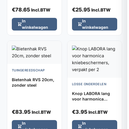
model zonder steel
€
78.65
€
25.95
Incl.BTW
Incl.BTW
In
In
winkelwagen
winkelwagen
TUINGEREEDSCHAP
Bietenhak RVS 20cm,
LOSSE ONDERDELEN
zonder steel
Knop LABORA lang
voor harmonica
kniebeschermers,
verpakt per 2
€
83.95
€
3.95
Incl.BTW
Incl.BTW
In
In