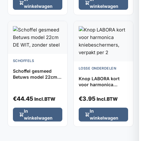
winkelwagen
winkelwagen
SCHOFFELS
LOSSE ONDERDELEN
Schoffel gesmeed
Betuws model 22cm
Knop LABORA kort
DE WIT, zonder steel
voor harmonica
kniebeschermers,
verpakt per 2
€
44.45
€
3.95
Incl.BTW
Incl.BTW
In
In
winkelwagen
winkelwagen