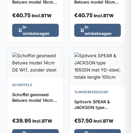
Betuws model 18cm
Betuws model 16cm
DE WIT, zonder steel
DE WIT, zonder steel
€
40.75
€
40.75
Incl.BTW
Incl.BTW
In
In
winkelwagen
winkelwagen
SCHOFFELS
TUINGEREEDSCHAP
Schoffel gesmeed
Betuws model 14cm
Spitvork SPEAR &
DE WIT, zonder steel
JACKSON type
1650SN met YD-steel,
totale lengte 105cm
€
39.95
€
57.50
Incl.BTW
Incl.BTW
In
In