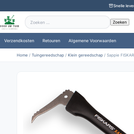
Snelle leve
Zoeken
naar:
Verzendkosten
Retouren
Algemene Voorwaarden
Home
/
Tuingereedschap
/
Klein gereedschap
/ Sappie FISKAR