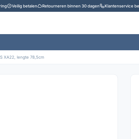
ring
Veilig betalen
Retourneren binnen 30 dagen
Klantenservice b
S XA22, lengte 78,5cm