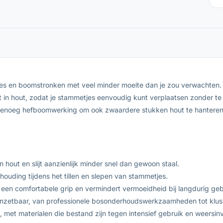
es en boomstronken met veel minder moeite dan je zou verwachten. D
t in hout, zodat je stammetjes eenvoudig kunt verplaatsen zonder te
genoeg hefboomwerking om ook zwaardere stukken hout te hanteren.
 hout en slijt aanzienlijk minder snel dan gewoon staal.
ouding tijdens het tillen en slepen van stammetjes.
een comfortabele grip en vermindert vermoeidheid bij langdurig geb
 inzetbaar, van professionele bosonderhoudswerkzaamheden tot kluss
et materialen die bestand zijn tegen intensief gebruik en weersin