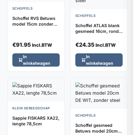
SCHOFFELS
SCHOFFELS
Schoffel RVS Betuws
model 15cm zonder
Schoffel ATLAS blank
steel
gesmeed 16cm, rond
model zonder steel
€
91.95
€
24.35
Incl.BTW
Incl.BTW
In
In
winkelwagen
winkelwagen
KLEIN GEREEDSCHAP
SCHOFFELS
Sappie FISKARS XA22,
lengte 78,5cm
Schoffel gesmeed
Betuws model 20cm