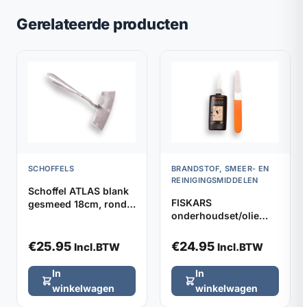
Gerelateerde producten
SCHOFFELS
BRANDSTOF, SMEER- EN
REINIGINGSMIDDELEN
Schoffel ATLAS blank
FISKARS
gesmeed 18cm, rond
onderhoudset/olie
model zonder steel
gereedschap
€
25.95
€
24.95
Incl.BTW
Incl.BTW
In
In
winkelwagen
winkelwagen