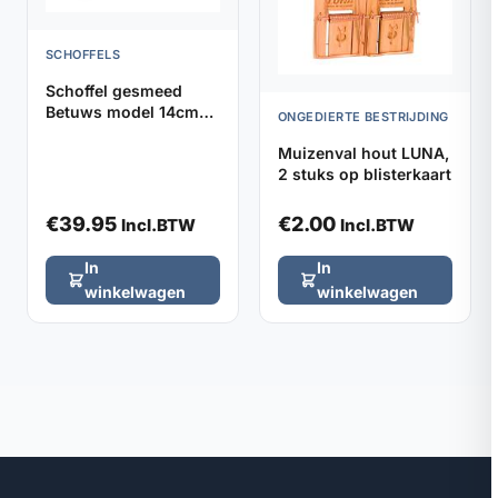
SCHOFFELS
Schoffel gesmeed
Betuws model 14cm
ONGEDIERTE BESTRIJDING
DE WIT, zonder steel
Muizenval hout LUNA,
2 stuks op blisterkaart
€
39.95
€
2.00
Incl.BTW
Incl.BTW
In
In
winkelwagen
winkelwagen