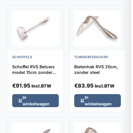
SCHOFFELS
TUINGEREEDSCHAP
Schoffel RVS Betuws
Bietenhak RVS 20cm,
model 15cm zonder
zonder steel
steel
€
91.95
€
83.95
Incl.BTW
Incl.BTW
In
In
winkelwagen
winkelwagen