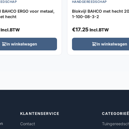
EEDSCHAP
HANDGEREEDSCHAP
l BAHCO ERGO voor metaal,
Blokvijl BAHCO met hecht 20cm, type
met hecht
1-100-08-3-2
€
17.25
Incl.BTW
Incl.BTW
In winkelwagen
In winkelwagen
KLANTENSERVICE
CATEGORIE
en
Contact
Tuingereedsc