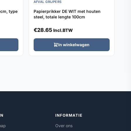
AFVAL GRIJPERS
Papierprikker DE WIT met houten
steel, totale lengte 100cm
€
28.65
Incl.BTW
In winkelwagen
ËN
INFORMATIE
hap
Over ons