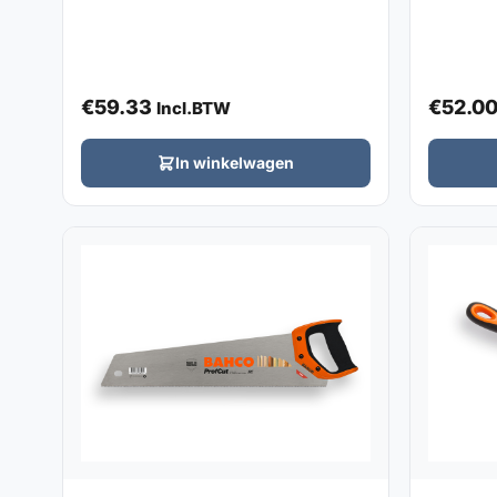
€
59.33
€
52.0
Incl.BTW
In winkelwagen