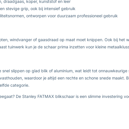
m, draadgaas, koper, kunststof en leer
 stevige grip, ook bij intensief gebruik
liteitsnormen, ontworpen voor duurzaam professioneel gebruik
akgoten, windvanger of gaasdraad op maat moet knippen. Ook bij het
ast tuinwerk kun je de schaar prima inzetten voor kleine metaalkluss
nel slippen op glad blik of aluminium, wat leidt tot onnauwkeurige
l vasthouden, waardoor je altijd een rechte en schone snede maakt.
lfde categorie.
meegaat? De Stanley FATMAX blikschaar is een slimme investering voo