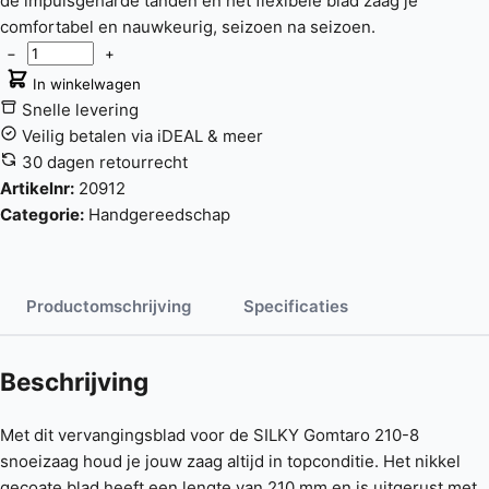
de impulsgeharde tanden en het flexibele blad zaag je
comfortabel en nauwkeurig, seizoen na seizoen.
−
+
In winkelwagen
Snelle levering
Veilig betalen via iDEAL & meer
30 dagen retourrecht
Artikelnr:
20912
Categorie:
Handgereedschap
Productomschrijving
Specificaties
Beschrijving
Met dit vervangingsblad voor de SILKY Gomtaro 210-8
snoeizaag houd je jouw zaag altijd in topconditie. Het nikkel
gecoate blad heeft een lengte van 210 mm en is uitgerust met