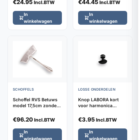
€
24.95
€
44.45
Incl.BTW
Incl.BTW
In
In
winkelwagen
winkelwagen
SCHOFFELS
LOSSE ONDERDELEN
Schoffel RVS Betuws
Knop LABORA kort
model 17,5cm zonder
voor harmonica
steel
kniebeschermers,
verpakt per 2
€
96.20
€
3.95
Incl.BTW
Incl.BTW
In
In
winkelwagen
winkelwagen