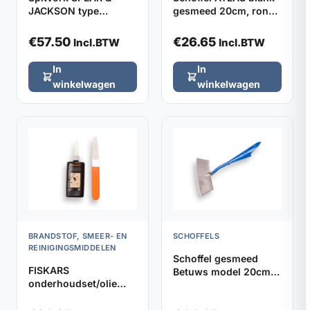
JACKSON type
gesmeed 20cm, rond
1650SN met YD-steel,
model zonder steel
totale lengte 105cm
€
57.50
€
26.65
Incl.BTW
Incl.BTW
In
In
winkelwagen
winkelwagen
BRANDSTOF, SMEER- EN
SCHOFFELS
REINIGINGSMIDDELEN
Schoffel gesmeed
FISKARS
Betuws model 20cm
onderhoudset/olie
DE WIT, zonder steel
gereedschap