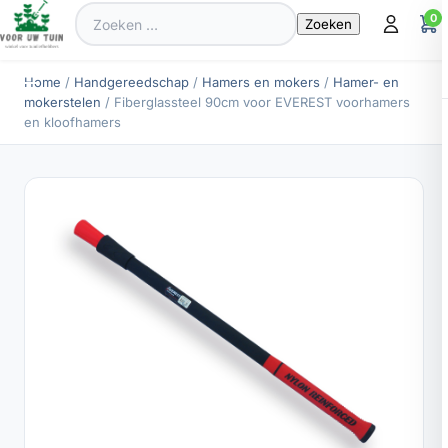
Zoeken
0
naar:
Home
/
Handgereedschap
/
Hamers en mokers
/
Hamer- en
mokerstelen
/ Fiberglassteel 90cm voor EVEREST voorhamers
en kloofhamers