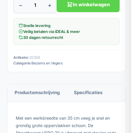
−
+
In winkelwagen
Snelle levering
Veilig betalen via iDEAL & meer
30 dagen retourrecht
Artikelnr:
20356
Categorie:
Bezems en Vegers
Productomschrijving
Specificaties
Met een werkbreedte van 35 cm veeg je snel en
grondig grote oppervlakken schoon. De
Straatbezem VERO 70 is uitgerust met stevige rode