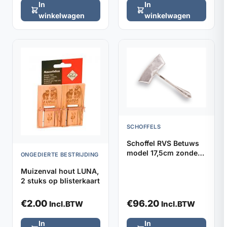
In
In
winkelwagen
winkelwagen
SCHOFFELS
Schoffel RVS Betuws
model 17,5cm zonder
ONGEDIERTE BESTRIJDING
steel
Muizenval hout LUNA,
2 stuks op blisterkaart
€
2.00
€
96.20
Incl.BTW
Incl.BTW
In
In