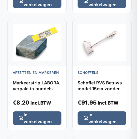
winkelwagen
winkelwagen
AFZETTEN EN MARKEREN
SCHOFFELS
Markeerstrip LABORA,
Schoffel RVS Betuws
verpakt in bundels
model 15cm zonder
van 5 stuks
steel
€
8.20
€
91.95
Incl.BTW
Incl.BTW
In
In
winkelwagen
winkelwagen