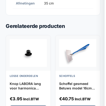
Afmetingen
35 cm
Gerelateerde producten
LOSSE ONDERDELEN
SCHOFFELS
Knop LABORA lang
Schoffel gesmeed
voor harmonica
Betuws model 16cm
kniebeschermers,
DE WIT, zonder steel
verpakt per 2
€
3.95
€
40.75
Incl.BTW
Incl.BTW