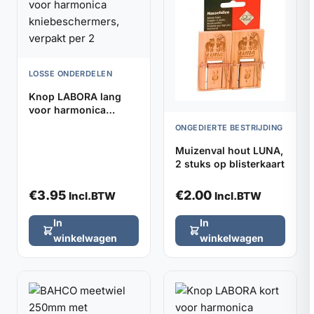
LOSSE ONDERDELEN
Knop LABORA lang
voor harmonica
kniebeschermers,
ONGEDIERTE BESTRIJDING
verpakt per 2
Muizenval hout LUNA,
2 stuks op blisterkaart
€
3.95
€
2.00
Incl.BTW
Incl.BTW
In
In
winkelwagen
winkelwagen