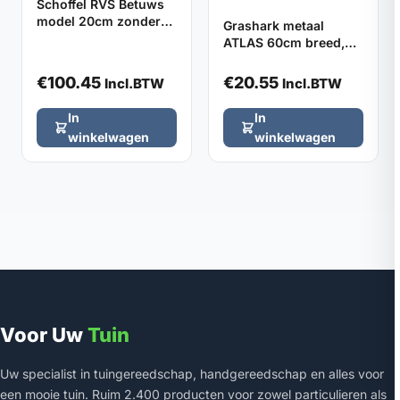
Schoffel RVS Betuws
model 20cm zonder
Grashark metaal
steel
ATLAS 60cm breed,
32 tanden (zonder
steel)
€
100.45
€
20.55
Incl.BTW
Incl.BTW
In
In
winkelwagen
winkelwagen
Voor Uw
Tuin
Uw specialist in tuingereedschap, handgereedschap en alles voor
een mooie tuin. Ruim 2.400 producten voor zowel particulieren als