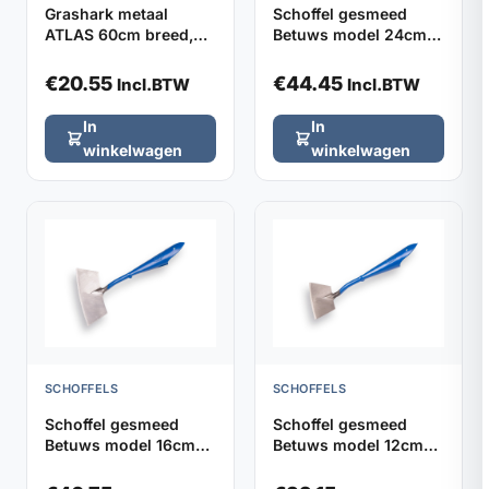
Grashark metaal
Schoffel gesmeed
ATLAS 60cm breed,
Betuws model 24cm
32 tanden (zonder
DE WIT, zonder steel
steel)
€
20.55
€
44.45
Incl.BTW
Incl.BTW
In
In
winkelwagen
winkelwagen
SCHOFFELS
SCHOFFELS
Schoffel gesmeed
Schoffel gesmeed
Betuws model 16cm
Betuws model 12cm
DE WIT, zonder steel
DE WIT, zonder steel