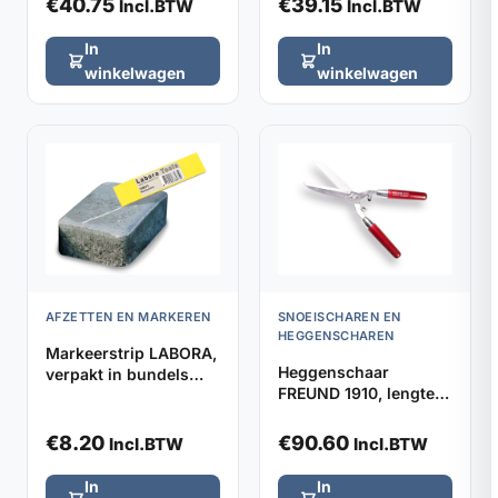
€
40.75
€
39.15
Incl.BTW
Incl.BTW
In
In
winkelwagen
winkelwagen
AFZETTEN EN MARKEREN
SNOEISCHAREN EN
HEGGENSCHAREN
Markeerstrip LABORA,
Heggenschaar
verpakt in bundels
FREUND 1910, lengte
van 5 stuks
48cm met stootrubber
€
8.20
€
90.60
Incl.BTW
Incl.BTW
In
In