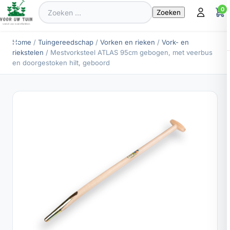
Zoeken
0
naar:
Home
/
Tuingereedschap
/
Vorken en rieken
/
Vork- en
riekstelen
/ Mestvorksteel ATLAS 95cm gebogen, met veerbus
en doorgestoken hilt, geboord