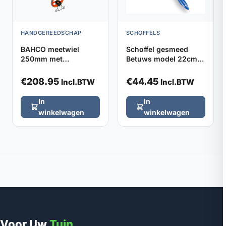
HANDGEREEDSCHAP
SCHOFFELS
BAHCO meetwiel
Schoffel gesmeed
250mm met
Betuws model 22cm
verstelbaar handvat
DE WIT, zonder steel
€
208.95
€
44.45
Incl.BTW
Incl.BTW
In
In
winkelwagen
winkelwagen
Voor Uw
Tuin