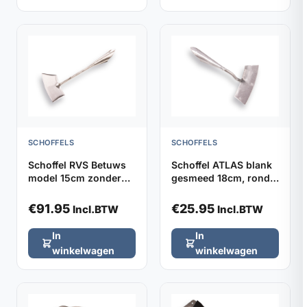
SCHOFFELS
SCHOFFELS
Schoffel RVS Betuws
Schoffel ATLAS blank
model 15cm zonder
gesmeed 18cm, rond
steel
model zonder steel
€
91.95
€
25.95
Incl.BTW
Incl.BTW
In
In
winkelwagen
winkelwagen