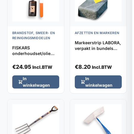
BRANDSTOF, SMEER- EN
AFZETTEN EN MARKEREN
REINIGINGSMIDDELEN
Markeerstrip LABORA,
FISKARS
verpakt in bundels
onderhoudset/olie
van 5 stuks
gereedschap
€
24.95
€
8.20
Incl.BTW
Incl.BTW
In
In
winkelwagen
winkelwagen