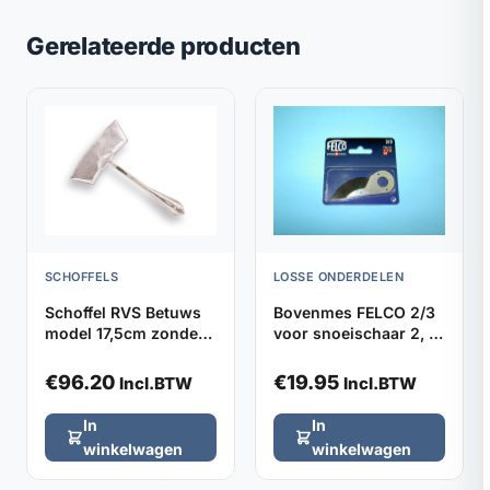
Gerelateerde producten
SCHOFFELS
LOSSE ONDERDELEN
Schoffel RVS Betuws
Bovenmes FELCO 2/3
model 17,5cm zonder
voor snoeischaar 2, 4,
steel
11 en 400
€
96.20
€
19.95
Incl.BTW
Incl.BTW
In
In
winkelwagen
winkelwagen