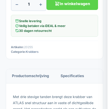
−
+
In winkelwagen
Snelle levering
Veilig betalen via iDEAL & meer
30 dagen retourrecht
Artikelnr:
20255
Categorie:
Krabbers
Productomschrijving
Specificaties
Met drie stevige tanden brengt deze krabber van
ATLAS snel structuur aan in vaste of dichtgeslibde
grond. Het gereedschap werkt als een cultivator: de