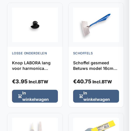
LOSSE ONDERDELEN
SCHOFFELS
Knop LABORA lang
Schoffel gesmeed
voor harmonica
Betuws model 16cm
kniebeschermers,
DE WIT, zonder steel
verpakt per 2
€
3.95
€
40.75
Incl.BTW
Incl.BTW
In
In
winkelwagen
winkelwagen