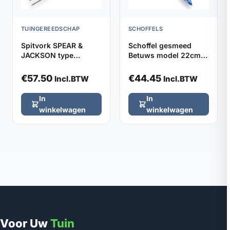
TUINGEREEDSCHAP
SCHOFFELS
Spitvork SPEAR &
Schoffel gesmeed
JACKSON type
Betuws model 22cm
1650SN met YD-steel,
DE WIT, zonder steel
totale lengte 105cm
€
57.50
€
44.45
Incl.BTW
Incl.BTW
In
In
winkelwagen
winkelwagen
Voor Uw
Tuin