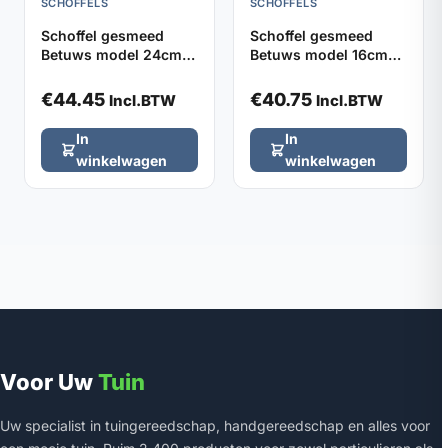
SCHOFFELS
SCHOFFELS
Schoffel gesmeed
Schoffel gesmeed
Betuws model 24cm
Betuws model 16cm
DE WIT, zonder steel
DE WIT, zonder steel
€
44.45
€
40.75
Incl.BTW
Incl.BTW
In
In
winkelwagen
winkelwagen
Voor Uw
Tuin
Uw specialist in tuingereedschap, handgereedschap en alles voor