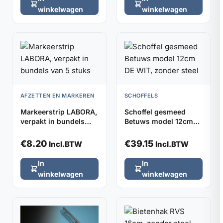
winkelwagen
winkelwagen
AFZETTEN EN MARKEREN
SCHOFFELS
Markeerstrip LABORA,
Schoffel gesmeed
verpakt in bundels
Betuws model 12cm
van 5 stuks
DE WIT, zonder steel
€
8.20
€
39.15
Incl.BTW
Incl.BTW
In
In
winkelwagen
winkelwagen