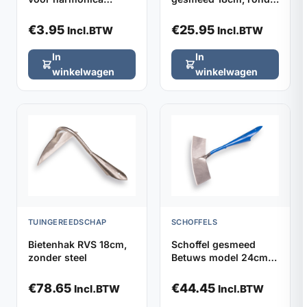
kniebeschermers,
model zonder steel
verpakt per 2
€
3.95
€
25.95
Incl.BTW
Incl.BTW
In
In
winkelwagen
winkelwagen
TUINGEREEDSCHAP
SCHOFFELS
Bietenhak RVS 18cm,
Schoffel gesmeed
zonder steel
Betuws model 24cm
DE WIT, zonder steel
€
78.65
€
44.45
Incl.BTW
Incl.BTW