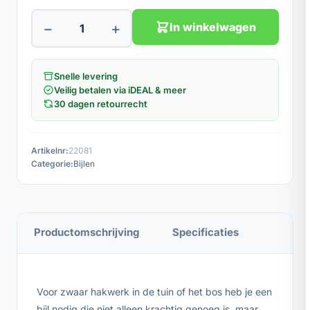
−
+
In winkelwagen
Snelle levering
Veilig betalen via iDEAL & meer
30 dagen retourrecht
Artikelnr:
22081
Categorie:
Bijlen
Productomschrijving
Specificaties
Voor zwaar hakwerk in de tuin of het bos heb je een
bijl nodig die niet alleen krachtig genoeg is, maar