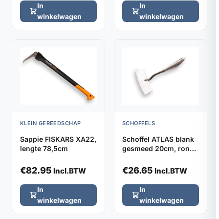
In
In
winkelwagen
winkelwagen
KLEIN GEREEDSCHAP
SCHOFFELS
Sappie FISKARS XA22,
Schoffel ATLAS blank
lengte 78,5cm
gesmeed 20cm, rond
model zonder steel
€
82.95
€
26.65
Incl.BTW
Incl.BTW
In
In
winkelwagen
winkelwagen