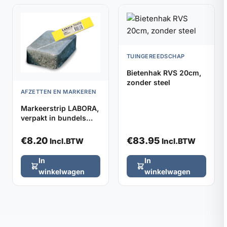
TUINGEREEDSCHAP
Bietenhak RVS 20cm,
zonder steel
AFZETTEN EN MARKEREN
Markeerstrip LABORA,
verpakt in bundels
van 5 stuks
€
8.20
€
83.95
Incl.BTW
Incl.BTW
In
In
winkelwagen
winkelwagen