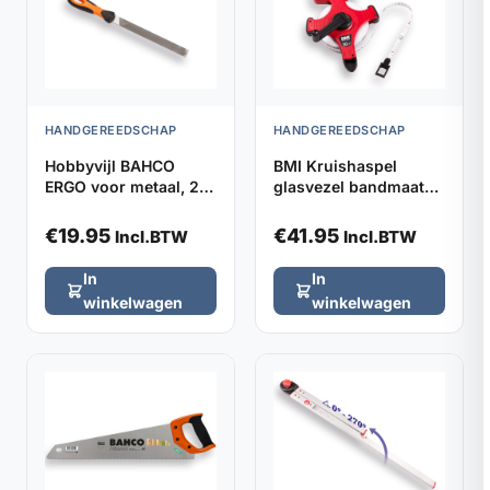
HANDGEREEDSCHAP
HANDGEREEDSCHAP
Hobbyvijl BAHCO
BMI Kruishaspel
ERGO voor metaal, 2-
glasvezel bandmaat
in-1, met hecht
30m met markeerpunt
€
19.95
€
41.95
Incl.BTW
Incl.BTW
In
In
winkelwagen
winkelwagen