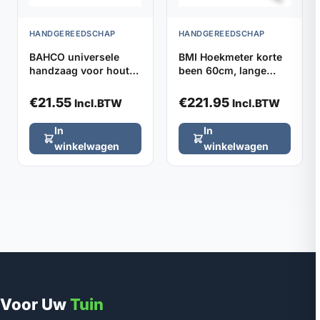
HANDGEREEDSCHAP
HANDGEREEDSCHAP
BAHCO universele
BMI Hoekmeter korte
handzaag voor hout
been 60cm, lange
NP-19-U7/8-HP, lengte
been 120cm
47,5cm
€
21.55
€
221.95
Incl.BTW
Incl.BTW
In
In
winkelwagen
winkelwagen
Voor Uw
Tuin