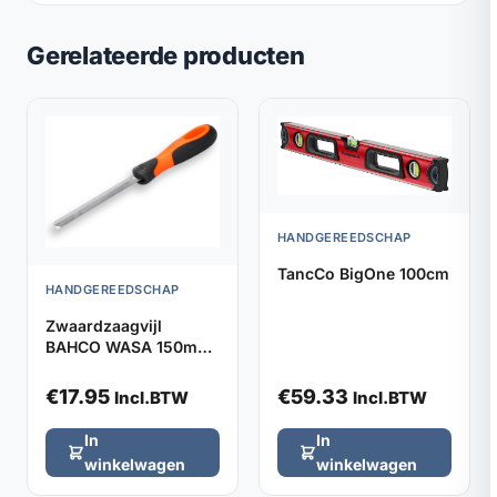
Gerelateerde producten
HANDGEREEDSCHAP
TancCo BigOne 100cm
HANDGEREEDSCHAP
Zwaardzaagvijl
BAHCO WASA 150mm,
met hecht
€
17.95
€
59.33
Incl.BTW
Incl.BTW
In
In
winkelwagen
winkelwagen