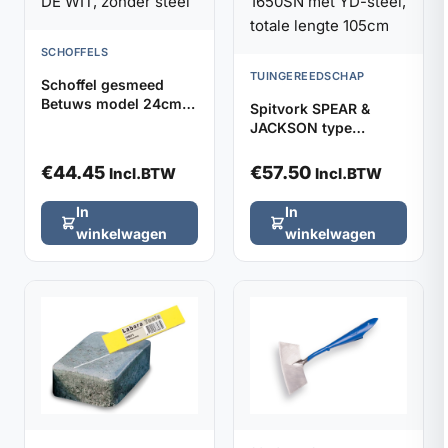
SCHOFFELS
TUINGEREEDSCHAP
Schoffel gesmeed
Betuws model 24cm
Spitvork SPEAR &
DE WIT, zonder steel
JACKSON type
1650SN met YD-steel,
totale lengte 105cm
€
44.45
€
57.50
Incl.BTW
Incl.BTW
In
In
winkelwagen
winkelwagen