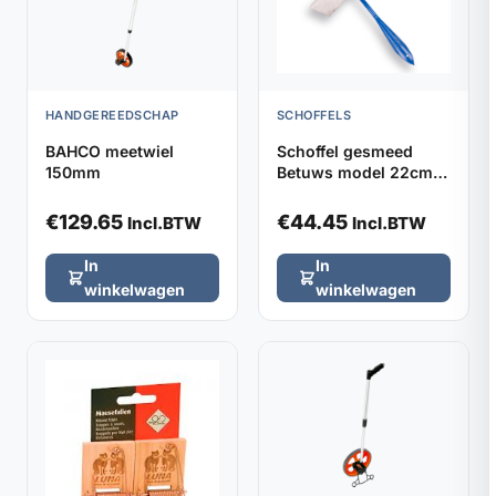
HANDGEREEDSCHAP
SCHOFFELS
BAHCO meetwiel
Schoffel gesmeed
150mm
Betuws model 22cm
DE WIT, zonder steel
€
129.65
€
44.45
Incl.BTW
Incl.BTW
In
In
winkelwagen
winkelwagen