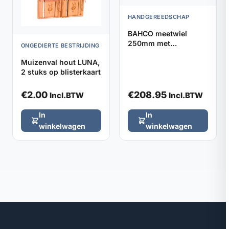
HANDGEREEDSCHAP
BAHCO meetwiel
250mm met
ONGEDIERTE BESTRIJDING
verstelbaar handvat
Muizenval hout LUNA,
2 stuks op blisterkaart
€
2.00
€
208.95
Incl.BTW
Incl.BTW
In
In
winkelwagen
winkelwagen