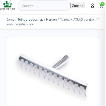
Zoeken
0
naar:
Home
/
Tuingereedschap
/
Harken
/ Tuinhark ATLAS verzinkt 14
tands, zonder steel