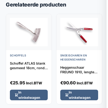
Gerelateerde producten
SCHOFFELS
SNOEISCHAREN EN
HEGGENSCHAREN
Schoffel ATLAS blank
Heggenschaar
gesmeed 18cm, rond
FREUND 1910, lengte
model zonder steel
48cm met stootrubber
€
25.95
€
90.60
Incl.BTW
Incl.BTW
In
In
winkelwagen
winkelwagen