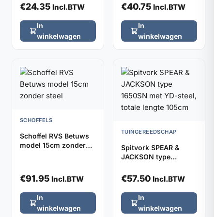
€
24.35
€
40.75
Incl.BTW
Incl.BTW
In
In
winkelwagen
winkelwagen
SCHOFFELS
TUINGEREEDSCHAP
Schoffel RVS Betuws
model 15cm zonder
Spitvork SPEAR &
steel
JACKSON type
1650SN met YD-steel,
totale lengte 105cm
€
91.95
€
57.50
Incl.BTW
Incl.BTW
In
In
winkelwagen
winkelwagen