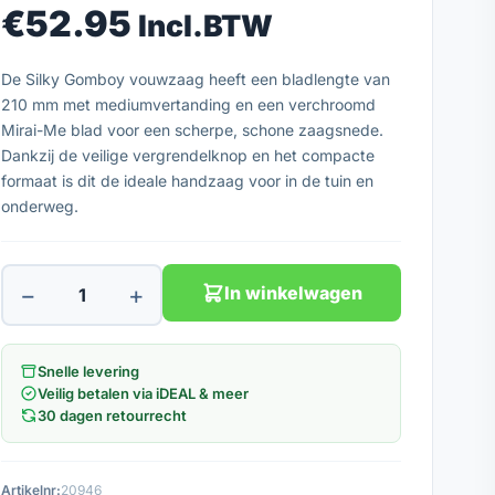
€
52.95
Incl.BTW
De Silky Gomboy vouwzaag heeft een bladlengte van
210 mm met mediumvertanding en een verchroomd
Mirai-Me blad voor een scherpe, schone zaagsnede.
Dankzij de veilige vergrendelknop en het compacte
formaat is dit de ideale handzaag voor in de tuin en
onderweg.
−
+
In winkelwagen
Snelle levering
Veilig betalen via iDEAL & meer
30 dagen retourrecht
Artikelnr:
20946