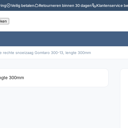
ring
Veilig betalen
Retourneren binnen 30 dagen
Klantenservice b
te rechte snoeizaag Gomtaro 300-13, lengte 300mm