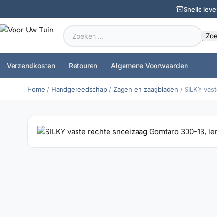
Snelle leve
Zoeken
naar:
Verzendkosten
Retouren
Algemene Voorwaarden
Home
/
Handgereedschap
/
Zagen en zaagbladen
/ SILKY vas