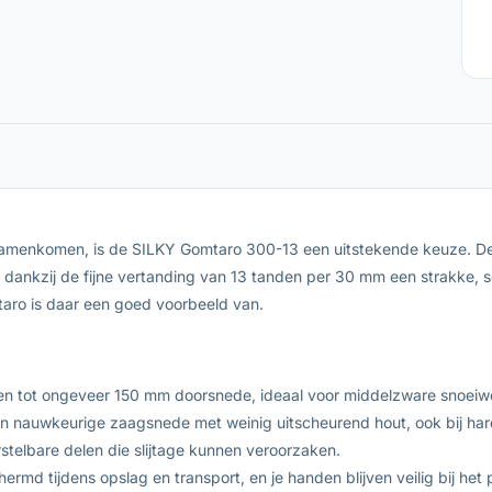
samenkomen, is de SILKY Gomtaro 300-13 een uitstekende keuze. De
t dankzij de fijne vertanding van 13 tanden per 30 mm een strakke
taro is daar een goed voorbeeld van.
ken tot ongeveer 150 mm doorsnede, ideaal voor middelzware snoe
n nauwkeurige zaagsnede met weinig uitscheurend hout, ook bij har
rstelbare delen die slijtage kunnen veroorzaken.
rmd tijdens opslag en transport, en je handen blijven veilig bij he