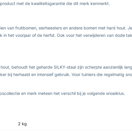
product met de kwaliteitsgarantie die dit merk kenmerkt.
eien van fruitbomen, sierheesters en andere bomen met hard hout. J
werk in het voorjaar of de herfst. Ook voor het verwijderen van dode
t, behoudt het geharde SILKY-staal zijn scherpte aanzienlijk langer
ker bij herhaald en intensief gebruik. Voor tuiniers die regelmatig s
ollectie en merk meteen het verschil bij je volgende snoeiklus.
2 kg