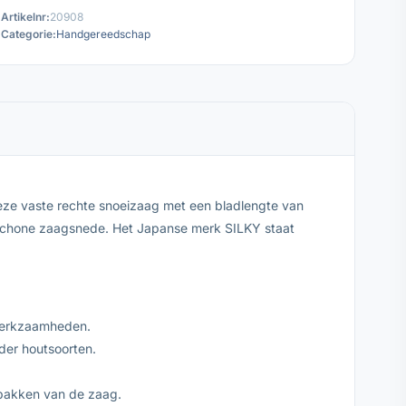
Artikelnr:
20908
Categorie:
Handgereedschap
ze vaste rechte snoeizaag met een bladlengte van
, schone zaagsnede. Het Japanse merk SILKY staat
iwerkzaamheden.
der houtsoorten.
t pakken van de zaag.