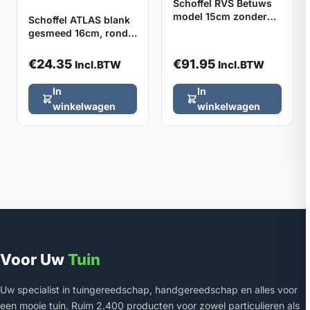
Schoffel RVS Betuws
model 15cm zonder
Schoffel ATLAS blank
steel
gesmeed 16cm, rond
model zonder steel
€
24.35
€
91.95
Incl.BTW
Incl.BTW
In
In
winkelwagen
winkelwagen
Voor Uw
Tuin
Uw specialist in tuingereedschap, handgereedschap en alles voor
een mooie tuin. Ruim 2.400 producten voor zowel particulieren als