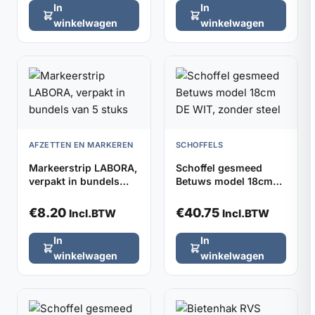
In
In
winkelwagen
winkelwagen
AFZETTEN EN MARKEREN
SCHOFFELS
Markeerstrip LABORA,
Schoffel gesmeed
verpakt in bundels
Betuws model 18cm
van 5 stuks
DE WIT, zonder steel
€
8.20
€
40.75
Incl.BTW
Incl.BTW
In
In
winkelwagen
winkelwagen