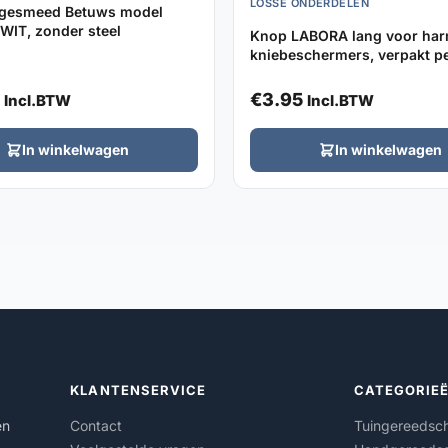
LOSSE ONDERDELEN
 gesmeed Betuws model
WIT, zonder steel
Knop LABORA lang voor ha
kniebeschermers, verpakt pe
€
3.95
Incl.BTW
Incl.BTW
In winkelwagen
In winkelwagen
KLANTENSERVICE
CATEGORIE
en
Contact
Tuingereedsc