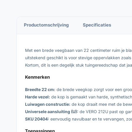
Productomschrijving
Specificaties
Met een brede veegbaan van 22 centimeter ruim je blad
uitstekend geschikt is voor stevige oppervlakken zoals 
Kortom, dit is een degelijk stuk tuingereedschap dat ja
Kenmerken
Breedte 22 cm:
de brede veegkop zorgt voor een groot 
Harde vezel:
de kop is gemaakt van harde, synthetisch
Luiwagen constructie:
de kop draait mee met de beweg
Universele aansluiting (U):
de VERO 212U past op gangb
SKU 20404:
eenvoudig navulbaar en te vervangen, zoda
Toepassingen