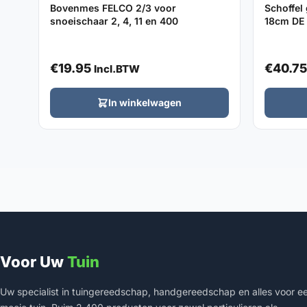
Bovenmes FELCO 2/3 voor
Schoffel
snoeischaar 2, 4, 11 en 400
18cm DE 
€
19.95
€
40.75
Incl.BTW
In winkelwagen
Voor Uw
Tuin
Uw specialist in tuingereedschap, handgereedschap en alles voor e