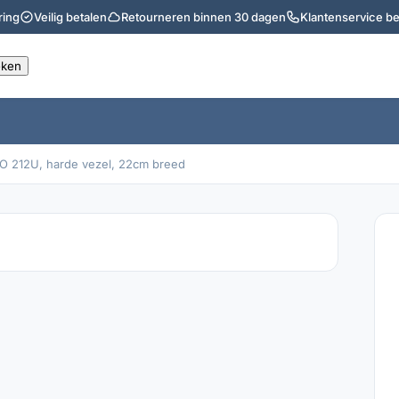
ring
Veilig betalen
Retourneren binnen 30 dagen
Klantenservice b
O 212U, harde vezel, 22cm breed