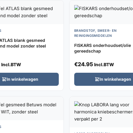
S
BRANDSTOF, SMEER- EN
REINIGINGSMIDDELEN
 ATLAS blank gesmeed
FISKARS onderhoudset/olie
nd model zonder steel
gereedschap
€
24.95
Incl.BTW
Incl.BTW
In winkelwagen
In winkelwagen
S