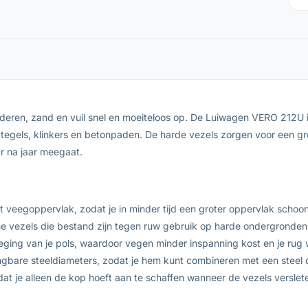
eren, zand en vuil snel en moeiteloos op. De Luiwagen VERO 212U is
tegels, klinkers en betonpaden. De harde vezels zorgen voor een gron
ar na jaar meegaat.
veegoppervlak, zodat je in minder tijd een groter oppervlak schoo
e vezels die bestand zijn tegen ruw gebruik op harde ondergronden
ing van je pols, waardoor vegen minder inspanning kost en je rug 
are steeldiameters, zodat je hem kunt combineren met een steel die
t je alleen de kop hoeft aan te schaffen wanneer de vezels verslete