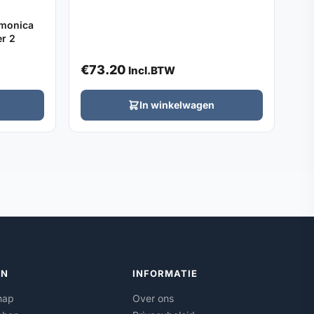
rmonica
r 2
€
73.20
Incl.BTW
In winkelwagen
ËN
INFORMATIE
hap
Over ons