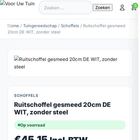
Zoeken
0
naar:
Home
/
Tuingereedschap
/
Schoffels
/ Ruitschoffel gesmeed
20cm DE WIT, zonder steel
SCHOFFELS
Ruitschoffel gesmeed 20cm DE
WIT, zonder steel
Op voorraad
€
45.15