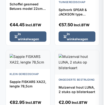
TUINGEREEDSCHAP
Schoffel gesmeed
Betuws model 22cm
Spitvork SPEAR &
DE WIT, zonder steel
JACKSON type
1650SN met YD-steel,
totale lengte 105cm
€
44.45
€
57.50
Incl.BTW
Incl.BTW
In
In
winkelwagen
winkelwagen
KLEIN GEREEDSCHAP
ONGEDIERTE BESTRIJDING
Sappie FISKARS XA22,
lengte 78,5cm
Muizenval hout LUNA,
2 stuks op blisterkaart
€
82.95
€
2.00
Incl.BTW
Incl.BTW