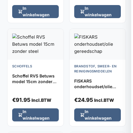
In
In
winkelwagen
winkelwagen
SCHOFFELS
BRANDSTOF, SMEER- EN
REINIGINGSMIDDELEN
Schoffel RVS Betuws
FISKARS
model 15cm zonder
onderhoudset/olie
steel
gereedschap
€
91.95
€
24.95
Incl.BTW
Incl.BTW
In
In
winkelwagen
winkelwagen