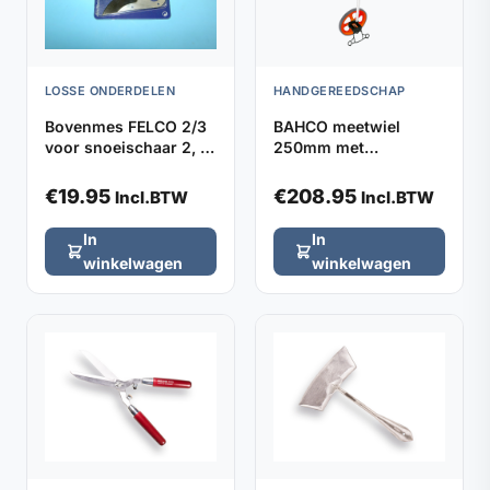
LOSSE ONDERDELEN
HANDGEREEDSCHAP
Bovenmes FELCO 2/3
BAHCO meetwiel
voor snoeischaar 2, 4,
250mm met
11 en 400
verstelbaar handvat
€
19.95
€
208.95
Incl.BTW
Incl.BTW
In
In
winkelwagen
winkelwagen