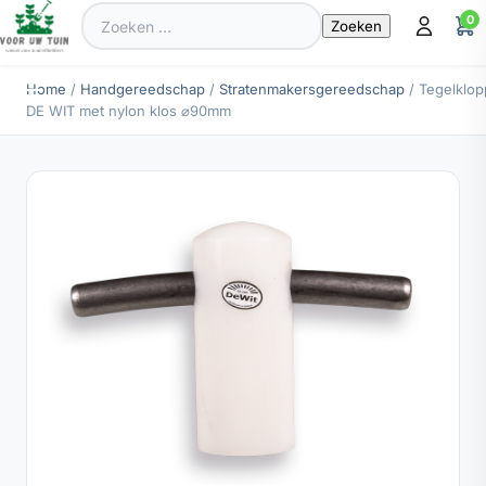
Zoeken
0
naar:
Home
/
Handgereedschap
/
Stratenmakersgereedschap
/ Tegelklop
DE WIT met nylon klos ⌀90mm