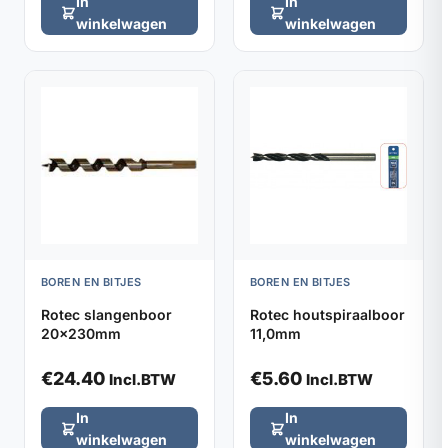
In
In
winkelwagen
winkelwagen
BOREN EN BITJES
BOREN EN BITJES
Rotec slangenboor
Rotec houtspiraalboor
20x230mm
11,0mm
€
24.40
€
5.60
Incl.BTW
Incl.BTW
In
In
winkelwagen
winkelwagen