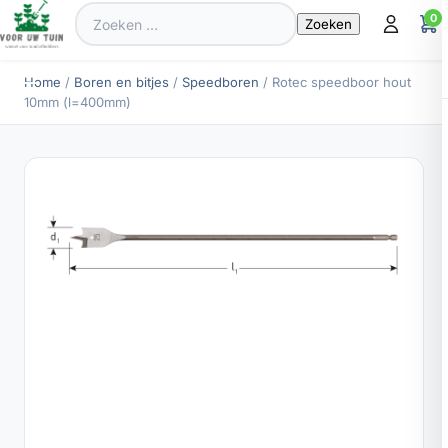
Zoeken
0
naar:
Home
/
Boren en bitjes
/
Speedboren
/ Rotec speedboor hout
10mm (l=400mm)