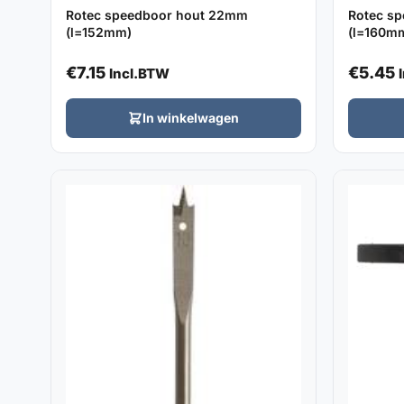
Rotec speedboor hout 22mm
Rotec s
(l=152mm)
(l=160m
€
7.15
€
5.45
Incl.BTW
In winkelwagen