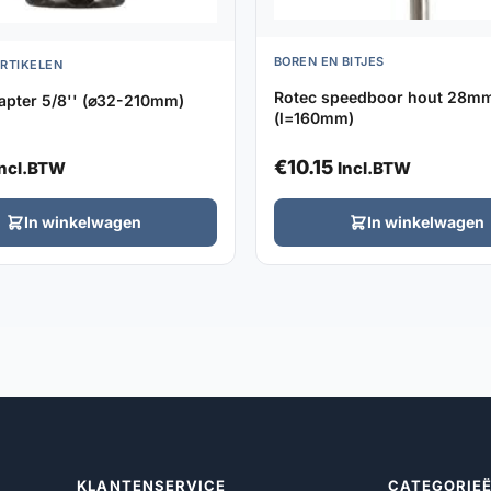
BOREN EN BITJES
ARTIKELEN
Rotec speedboor hout 28m
apter 5/8'' (⌀32-210mm)
(l=160mm)
€
10.15
Incl.BTW
Incl.BTW
In winkelwagen
In winkelwagen
KLANTENSERVICE
CATEGORIE