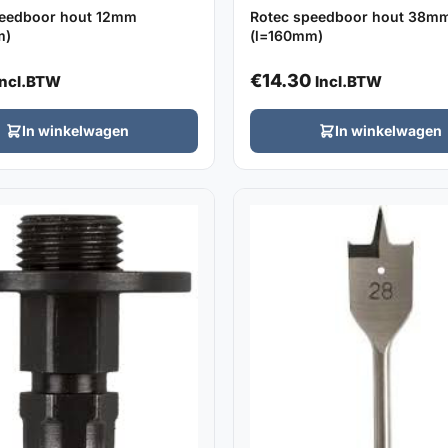
peedboor hout 12mm
Rotec speedboor hout 38m
m)
(l=160mm)
€
14.30
Incl.BTW
Incl.BTW
In winkelwagen
In winkelwagen