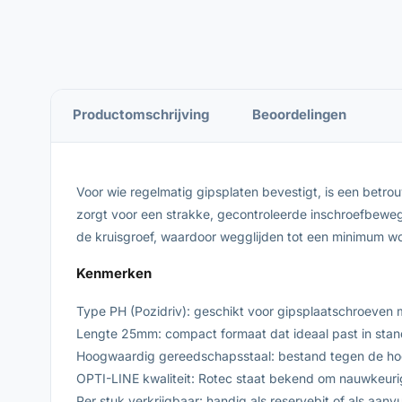
Productomschrijving
Beoordelingen
Voor wie regelmatig gipsplaten bevestigt, is een betr
zorgt voor een strakke, gecontroleerde inschroefbewe
de kruisgroef, waardoor wegglijden tot een minimum wo
Kenmerken
Type PH (Pozidriv): geschikt voor gipsplaatschroeven 
Lengte 25mm: compact formaat dat ideaal past in sta
Hoogwaardig gereedschapsstaal: bestand tegen de hoge
OPTI-LINE kwaliteit: Rotec staat bekend om nauwkeurig
Per stuk verkrijgbaar: handig als reservebit of als aanv