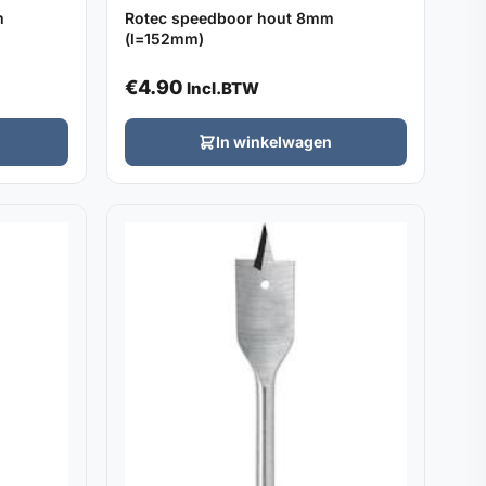
m
Rotec speedboor hout 8mm
(l=152mm)
€
4.90
Incl.BTW
In winkelwagen