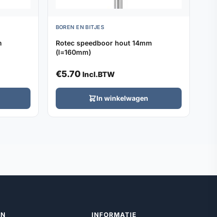
BOREN EN BITJES
m
Rotec speedboor hout 14mm
(l=160mm)
€
5.70
Incl.BTW
In winkelwagen
ËN
INFORMATIE