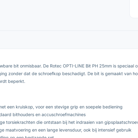
ouwbare bit onmisbaar. De Rotec OPTI-LINE Bit PH 25mm is speciaal 
ging zonder dat de schroefkop beschadigt. De bit is gemaakt van ho
rdt beperkt.
met een kruiskop, voor een stevige grip en soepele bediening
ndaard bithouders en accuschroefmachines
 torsiekrachten die ontstaan bij het indraaien van gipsplaatschroe
e maatvoering en een lange levensduur, ook bij intensief gebruik
ulling op een bestaande set