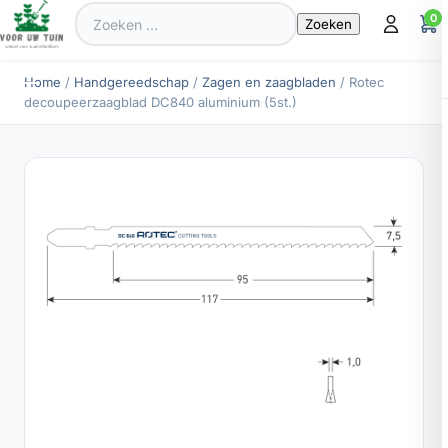
Zoeken
0
naar:
Home
/
Handgereedschap
/
Zagen en zaagbladen
/ Rotec
decoupeerzaagblad DC840 aluminium (5st.)