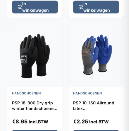
In
In
winkelwagen
winkelwagen
HANDSCHOENEN
HANDSCHOENEN
PSP 18-800 Dry grip
PSP 10-150 Allround
winter handschoenen
latex
(maat 10)
werkhandschoenen
blauw (maat 7)
€
8.95
€
2.25
Incl.BTW
Incl.BTW