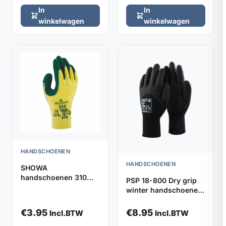
In
In
winkelwagen
winkelwagen
HANDSCHOENEN
HANDSCHOENEN
SHOWA
handschoenen 310
PSP 18-800 Dry grip
groen (7/S)
winter handschoenen
(maat 9)
€
3.95
€
8.95
Incl.BTW
Incl.BTW