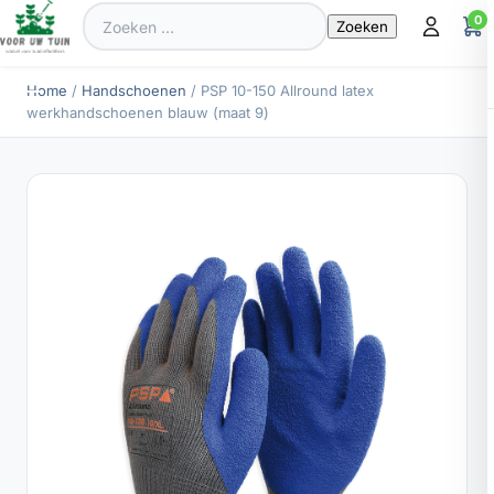
Zoeken
0
naar:
Home
/
Handschoenen
/ PSP 10-150 Allround latex
werkhandschoenen blauw (maat 9)