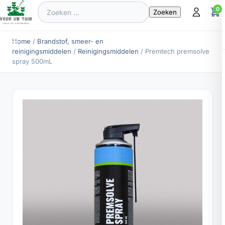
Zoeken
0
naar:
Home
/
Brandstof, smeer- en
reinigingsmiddelen
/
Reinigingsmiddelen
/ Premtech premsolve
spray 500mL