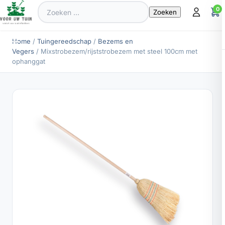
Zoeken
0
naar:
Home
/
Tuingereedschap
/
Bezems en
Vegers
/ Mixstrobezem/rijststrobezem met steel 100cm met
ophanggat