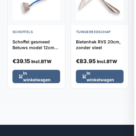
SCHOFFELS
TUINGEREEDSCHAP
Schoffel gesmeed
Bietenhak RVS 20cm,
Betuws model 12cm
zonder steel
DE WIT, zonder steel
€
39.15
€
83.95
Incl.BTW
Incl.BTW
In
In
winkelwagen
winkelwagen