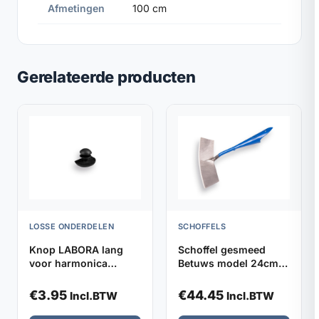
Afmetingen
100 cm
Gerelateerde producten
LOSSE ONDERDELEN
SCHOFFELS
Knop LABORA lang
Schoffel gesmeed
voor harmonica
Betuws model 24cm
kniebeschermers,
DE WIT, zonder steel
verpakt per 2
€
3.95
€
44.45
Incl.BTW
Incl.BTW