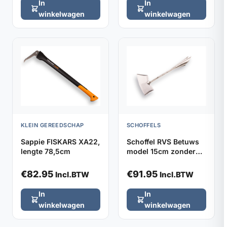
In
In
winkelwagen
winkelwagen
KLEIN GEREEDSCHAP
SCHOFFELS
Sappie FISKARS XA22,
Schoffel RVS Betuws
lengte 78,5cm
model 15cm zonder
steel
€
82.95
€
91.95
Incl.BTW
Incl.BTW
In
In
winkelwagen
winkelwagen