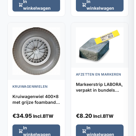
In
In
winkelwagen
winkelwagen
AFZETTEN EN MARKEREN
Markeerstrip LABORA,
KRUIWAGENWIELEN
verpakt in bundels
van 5 stuks
Kruiwagenwiel 400x8
met grijze foamband
en kunststof velg
(aslengte 13cm)
€
34.95
€
8.20
Incl.BTW
Incl.BTW
In
In
winkelwagen
winkelwagen