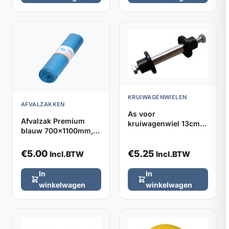
KRUIWAGENWIELEN
AFVALZAKKEN
As voor
Afvalzak Premium
kruiwagenwiel 13cm
blauw 700x1100mm,
incl.
120 liter - 25 stuks per
bevestigingsbouten
rol (prijs per rol)
en beschermdoppen
€
5.00
€
5.25
Incl.BTW
Incl.BTW
In
In
winkelwagen
winkelwagen