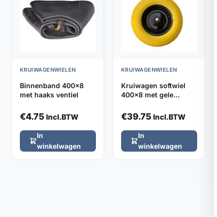
KRUIWAGENWIELEN
KRUIWAGENWIELEN
Binnenband 400x8
Kruiwagen softwiel
met haaks ventiel
400x8 met gele
foamband en metalen
velg (aslengte 13cm)
€
4.75
€
39.75
Incl.BTW
Incl.BTW
In
In
winkelwagen
winkelwagen