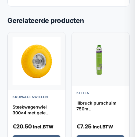
Gerelateerde producten
KITTEN
KRUIWAGENWIELEN
Illbruck purschuim
Steekwagenwiel
750mL
300x4 met gele
foamband en metalen
velg (asgat ⌀20mm)
€
20.50
€
7.25
Incl.BTW
Incl.BTW